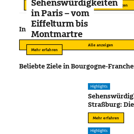
Sehenswürdigkeiten
Alle Öffnungszeiten anzeigen
in Paris – vom
Eiffelturm bis
In der Umgebung
Montmartre
Alle anzeigen
Mehr erfahren
Beliebte Ziele in Bourgogne-Franch
Highlights
Sehenswürdigk
Straßburg: Die
Mehr erfahren
Highlights