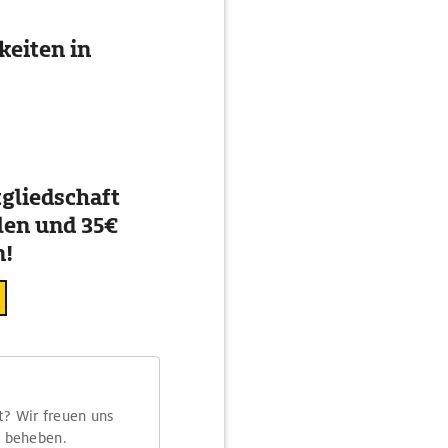
eiten in
gliedschaft
en und 35€
n!
t? Wir freuen uns
m beheben.