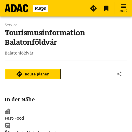
Maps
MENÜ
Service
Tourismusinformation
Balatonföldvár
Balatonföldvár
Route planen
In der Nähe
Fast-Food