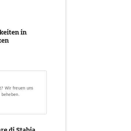
eiten in
zen
t? Wir freuen uns
m beheben.
e di Stabia