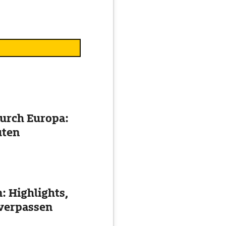
urch Europa:
uten
: Highlights,
 verpassen