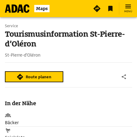
Maps
MENÜ
Service
Tourismusinformation St-Pierre-
d’Oléron
St-Pierre-d'Oléron
Route planen
In der Nähe
Bäcker