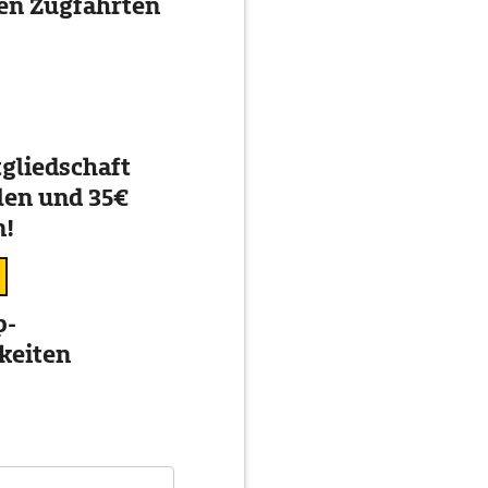
ten Zugfahrten
gliedschaft
en und 35€
n!
p-
keiten