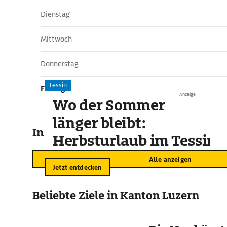
Dienstag
Mittwoch
Donnerstag
Tessin
Freitag
Anzeige
Wo der Sommer
länger bleibt:
In der Umgebung
Herbsturlaub im Tessin
Alle anzeigen
Jetzt entdecken
Beliebte Ziele in Kanton Luzern