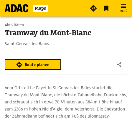
Maps
MENÜ
Aktivitäten
Tramway du Mont-Blanc
Saint-Gervais-les-Bains
Route planen
Vom Ortsteil Le Fayet in St-Gervais-les-Bains startet die
Tramway du Mont-Blanc, die höchste Zahnradbahn Frankreichs,
und schraubt sich in etwa 70 Minuten aus 584 m Höhe hinauf
zum 2386 m hohen Nid d'Aigle, dem Adlerhorst. Die Endstation
der Zahnradbahn befindet sich am Fuß des Bionnassay-
Gletschers. Allerdings fährt die Bahn nur im Sommer bis zum
Nid d'Aigle, im Winter endet die Fahrt bereits an der Station