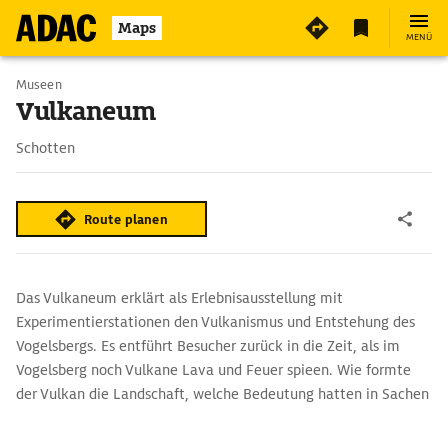
5
Maps
MENÜ
Museen
Vulkaneum
Schotten
Route planen
Das Vulkaneum erklärt als Erlebnisausstellung mit
Experimentierstationen den Vulkanismus und Entstehung des
Vogelsbergs. Es entführt Besucher zurück in die Zeit, als im
Vogelsberg noch Vulkane Lava und Feuer spieen. Wie formte
der Vulkan die Landschaft, welche Bedeutung hatten in Sachen
Landschaftsveränderung das Klima und der Mensch. Neben
aller Wissenschaft kommen auch Sagen und Mythen rund um