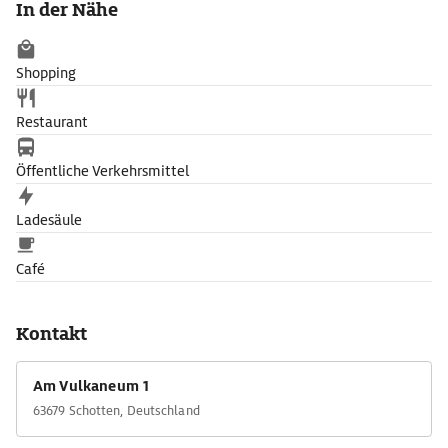
In der Nähe
das Thema Vulkan nicht zu kurz. Das ganze vermitteln
multimediale Installationen, Experimentierstationen und
interaktive Ausstellungsstücke.
Shopping
Restaurant
Öffentliche Verkehrsmittel
Ladesäule
Café
Kontakt
Am Vulkaneum 1
63679 Schotten, Deutschland