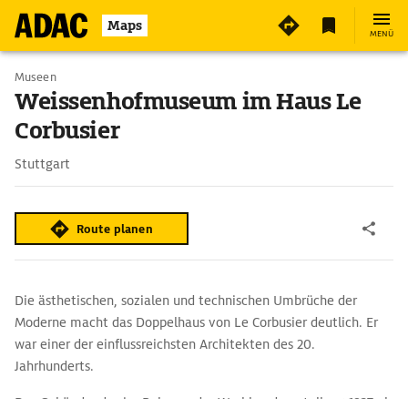
3
Maps
MENÜ
Museen
Weissenhofmuseum im Haus Le
Corbusier
Stuttgart
Route planen
Die ästhetischen, sozialen und technischen Umbrüche der
Moderne macht das Doppelhaus von Le Corbusier deutlich. Er
war einer der einflussreichsten Architekten des 20.
Jahrhunderts.
Das Gebäude, das im Rahmen der Werkbundausstellung 1927 als