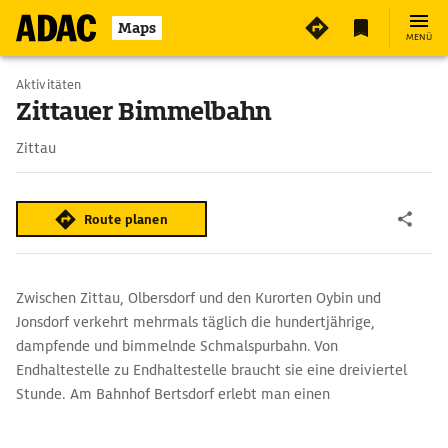
2
Maps
MENÜ
Aktivitäten
Zittauer Bimmelbahn
Zittau
Route planen
Zwischen Zittau, Olbersdorf und den Kurorten Oybin und
Jonsdorf verkehrt mehrmals täglich die hundertjährige,
dampfende und bimmelnde Schmalspurbahn. Von
Endhaltestelle zu Endhaltestelle braucht sie eine dreiviertel
Stunde. Am Bahnhof Bertsdorf erlebt man einen
Bahnhofsbetrieb wie anno dazumal, mit schnaufenden
Dampfrössern, Rangierfahrten und Wasserauftanken.