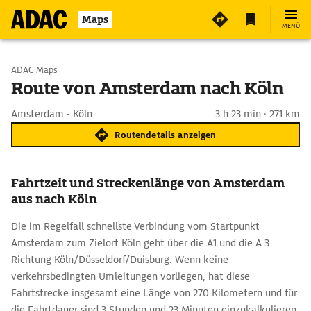
Maps
MENÜ
Start wählen
ADAC Maps
Route von Amsterdam nach Köln
Ziel eingeben
Amsterdam - Köln
3 h 23 min · 271 km
Routendetails anzeigen
Fahrtzeit und Streckenlänge von Amsterdam
aus nach Köln
Die im Regelfall schnellste Verbindung vom Startpunkt
Amsterdam zum Zielort Köln geht über die A1 und die A 3
Richtung Köln/Düsseldorf/Duisburg. Wenn keine
verkehrsbedingten Umleitungen vorliegen, hat diese
Fahrtstrecke insgesamt eine Länge von 270 Kilometern und für
die Fahrtdauer sind 3 Stunden und 23 Minuten einzukalkulieren.