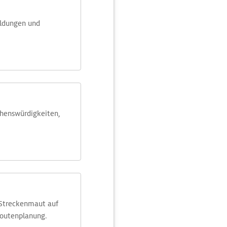
eldungen und
ehens­würdig­keiten,
 Streckenmaut auf
Routenplanung.