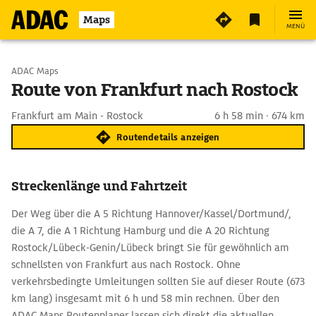
Maps
MENÜ
Start wählen
ADAC Maps
Route von Frankfurt nach Rostock
Ziel eingeben
Frankfurt am Main - Rostock
6 h 58 min · 674 km
Routendetails anzeigen
Streckenlänge und Fahrtzeit
Der Weg über die A 5 Richtung Hannover/Kassel/Dortmund/,
die A 7, die A 1 Richtung Hamburg und die A 20 Richtung
Rostock/Lübeck-Genin/Lübeck bringt Sie für gewöhnlich am
schnellsten von Frankfurt aus nach Rostock. Ohne
verkehrsbedingte Umleitungen sollten Sie auf dieser Route (673
km lang) insgesamt mit 6 h und 58 min rechnen. Über den
ADAC Maps Routenplaner lassen sich direkt die aktuellen