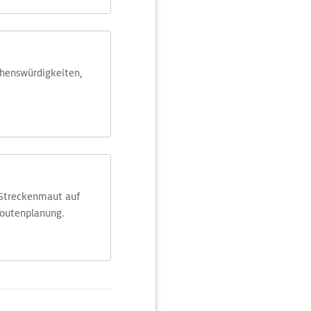
ehens­würdig­keiten,
 Streckenmaut auf
Routenplanung.