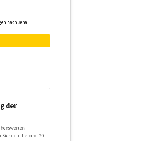
gen nach Jena
g der
sehenswerten
a 34 km mit einem 20-