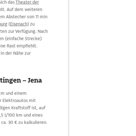
sich das
Theater der
ehlt. Auf dem weiteren
nem Abstecher von 11 min
burg
(
Eisenach
) zu
tten zur Verfügung. Nach
m (einfache Strecke)
 eine Rast empfiehlt.
 in der Nähe zur
tingen – Jena
0km und einem
 Elektroautos mit
gen Kraftstoff ist, auf
,5 l/100 km und eines
ca. 30 € zu kalkulieren.