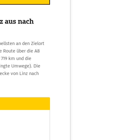
z aus nach
llsten an den Zielort
ie Route über die A8
f 719 km und die
dingte Umwege). Die
recke von Linz nach