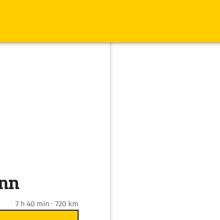
onn
7 h 40 min · 720 km