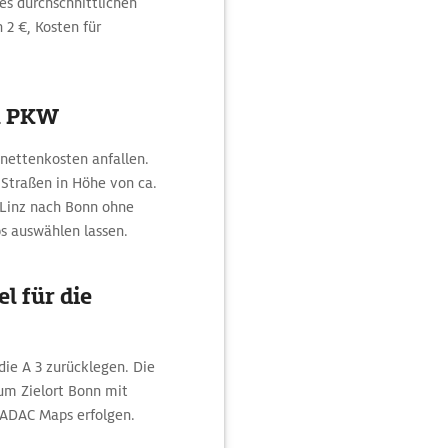
es durchschnittlichen
 2 €, Kosten für
m PKW
gnettenkosten anfallen.
 Straßen in Höhe von ca.
n Linz nach Bonn ohne
s auswählen lassen.
l für die
die A 3 zurücklegen. Die
um Zielort Bonn mit
ADAC Maps erfolgen.