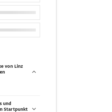
ke von Linz
ten
s und
m Startpunkt