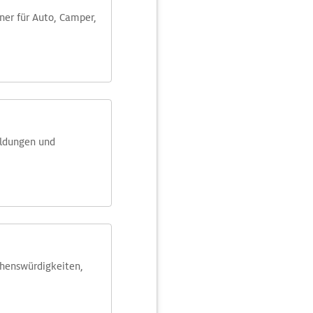
aner für Auto, Camper,
eldungen und
ehens­würdig­keiten,