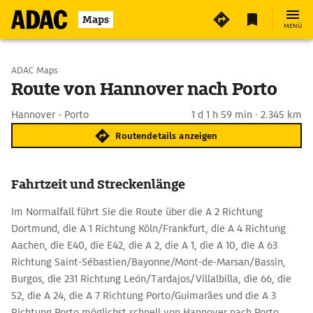
Maps
MENÜ
Start wählen
ADAC Maps
Route von Hannover nach Porto
Ziel eingeben
Hannover - Porto
1 d 1 h 59 min · 2.345 km
Routendetails anzeigen
Fahrtzeit und Streckenlänge
Im Normalfall führt Sie die Route über die A 2 Richtung
Dortmund, die A 1 Richtung Köln/Frankfurt, die A 4 Richtung
Aachen, die E40, die E42, die A 2, die A 1, die A 10, die A 63
Richtung Saint-Sébastien/Bayonne/Mont-de-Marsan/Bassin,
Burgos, die 231 Richtung León/Tardajos/Villalbilla, die 66, die
52, die A 24, die A 7 Richtung Porto/Guimarães und die A 3
Richtung Porto möglichst schnell von Hannover nach Porto.