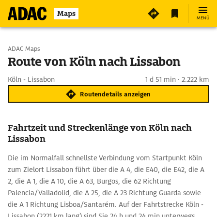
Maps
MENÜ
Start wählen
ADAC Maps
Route von Köln nach Lissabon
Ziel eingeben
Köln - Lissabon
1 d 51 min · 2.222 km
Routendetails anzeigen
Fahrtzeit und Streckenlänge von Köln nach
Lissabon
Die im Normalfall schnellste Verbindung vom Startpunkt Köln
zum Zielort Lissabon führt über die A 4, die E40, die E42, die A
2, die A 1, die A 10, die A 63, Burgos, die 62 Richtung
Palencia/Valladolid, die A 25, die A 23 Richtung Guarda sowie
die A 1 Richtung Lisboa/Santarém. Auf der Fahrtstrecke Köln -
Lissabon (2221 km lang) sind Sie 24 h und 24 min unterwegs,