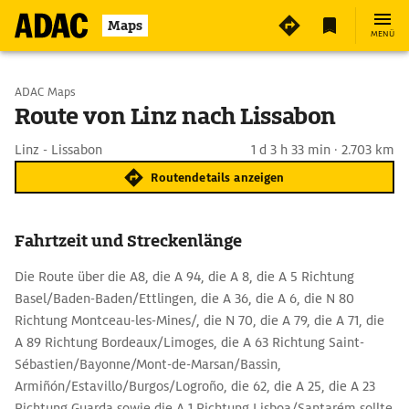
Maps
MENÜ
Start wählen
ADAC Maps
Route von Linz nach Lissabon
Ziel eingeben
Linz - Lissabon
1 d 3 h 33 min · 2.703 km
Routendetails anzeigen
Fahrtzeit und Streckenlänge
Die Route über die A8, die A 94, die A 8, die A 5 Richtung
Basel/Baden-Baden/Ettlingen, die A 36, die A 6, die N 80
Richtung Montceau-les-Mines/, die N 70, die A 79, die A 71, die
A 89 Richtung Bordeaux/Limoges, die A 63 Richtung Saint-
Sébastien/Bayonne/Mont-de-Marsan/Bassin,
Armiñón/Estavillo/Burgos/Logroño, die 62, die A 25, die A 23
Richtung Guarda sowie die A 1 Richtung Lisboa/Santarém sollte