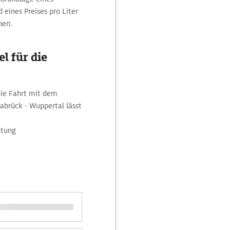
 eines Preises pro Liter
nen.
l für die
die Fahrt mit dem
brück - Wuppertal lässt
htung