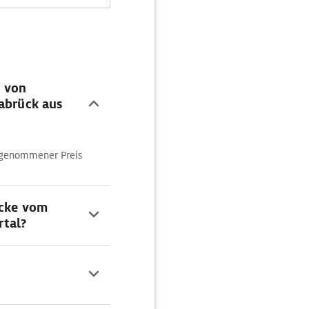
n von
nabrück aus
ngenommener Preis
ecke vom
rtal?