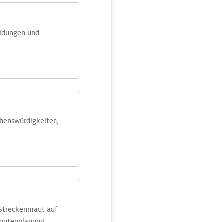
eldungen und
ehens­würdig­keiten,
 Streckenmaut auf
Routenplanung.