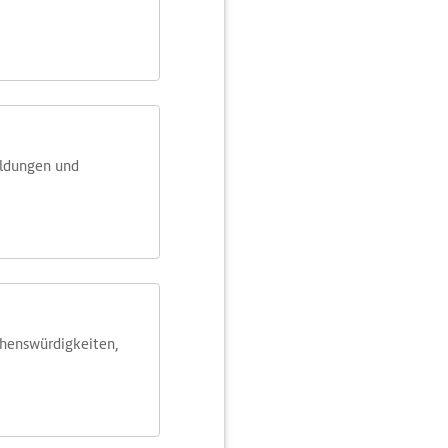
eldungen und
ehens­würdig­keiten,