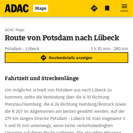
Maps
MENÜ
Start wählen
ADAC Maps
Route von Potsdam nach Lübeck
Ziel eingeben
Potsdam - Lübeck
3 h 10 min · 280 km
Routendetails anzeigen
Fahrtzeit und Streckenlänge
Um möglichst schnell von Potsdam aus nach Lübeck zu
kommen, sollte die Verbindung über die A 10 Richtung
Prenzlau/Hamburg, die A 24 Richtung Hamburg/Rostock sowie
die B 207 im Allgemeinen am besten gewählt werden. Auf der
279 km langen Strecke Potsdam - Lübeck ist man insgesamt 3
h und 10 min unterwegs, wenn keine verkehrsbedingten
Umwege auf dieser Route vorliegen. Die aktuellen Hinweise