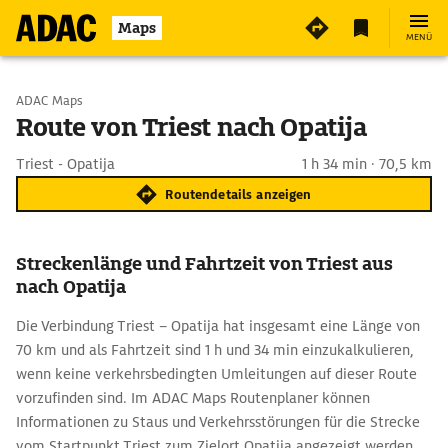
Maps
MENÜ
Start wählen
ADAC Maps
Route von Triest nach Opatija
Ziel eingeben
Triest - Opatija
1 h 34 min · 70,5 km
Routendetails anzeigen
Streckenlänge und Fahrtzeit von Triest aus
nach Opatija
Die Verbindung Triest – Opatija hat insgesamt eine Länge von
70 km und als Fahrtzeit sind 1 h und 34 min einzukalkulieren,
wenn keine verkehrsbedingten Umleitungen auf dieser Route
vorzufinden sind. Im ADAC Maps Routenplaner können
Informationen zu Staus und Verkehrsstörungen für die Strecke
vom Startpunkt Triest zum Zielort Opatija angezeigt werden.