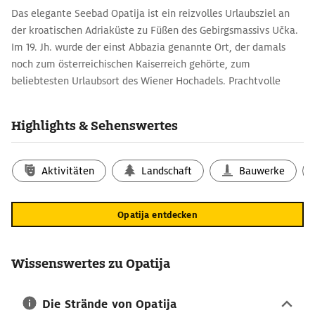
Das elegante Seebad Opatija ist ein reizvolles Urlaubsziel an
der kroatischen Adriaküste zu Füßen des Gebirgsmassivs Učka.
Im 19. Jh. wurde der einst Abbazia genannte Ort, der damals
noch zum österreichischen Kaiserreich gehörte, zum
beliebtesten Urlaubsort des Wiener Hochadels. Prachtvolle
Luxushotels entstanden, in denen unter anderem Kaiser Franz
Josef und Kaiserin Elisabeth höchstselbst sowie der deutsche
Highlights & Sehenswertes
Kaiser Wilhelm II. und seine Gattin Auguste Viktoria einkehrten.
Ein kleiner Hauch des einstigen Glanzes ist noch heute entlang
der Uferpromenade mit ihren schmuckvoll restaurierten Villen
Aktivitäten
Landschaft
Bauwerke
und Hotels zu spüren.
Opatija-Reisetipps für entspannte Tage im
Opatija entdecken
Urlaub
Die Karte zeigt, wie sich Opatija über mehrere Kilometer an
der Nordseite der Kvarner Bucht entlang zieht. Idyllische
Wissenswertes zu Opatija
Sandstrände gibt es keine, dafür lädt die 10 km lange
Uferpromenade Lungomare zu Spaziergängen ein. Im Westen
Die Strände von Opatija
geht Opatija in den Nachbarort Ičići mit seinem Jachthafen