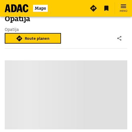
Maps
MENÜ
Opatija
Opatija
Route planen