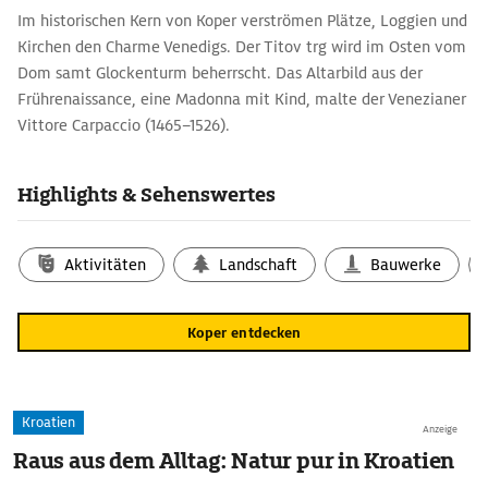
Im historischen Kern von Koper verströmen Plätze, Loggien und
Kirchen den Charme Venedigs. Der Titov trg wird im Osten vom
Dom samt Glockenturm beherrscht. Das Altarbild aus der
Frührenaissance, eine Madonna mit Kind, malte der Venezianer
Vittore Carpaccio (1465–1526).
Auf der Südseite des Platzes steht das Wahr­zeichen Kopers, der
Prä­torenpalast (Pretorska pala­ča), einst Sitz des von Venedig
Highlights & Sehenswertes
eingesetzten Bürgermeisters. Mit seinen Spitzbögen ist der Bau
­unverkennbar ein Werk der venezianischen Gotik, wurde aber
in der Renaissance mit Zinnen und Rundbogenfenstern
Aktivitäten
Landschaft
Bauwerke
versehen. Die Fassade schmückt das Relief des geflügelten
Markuslöwen. Zusammen mit dem Zeughaus und der Loggia
Koper entdecken
bildet der Titov trg einen der schönsten Stadträume des
Adriaraumes.
Kroatien
Anzeige
Raus aus dem Alltag: Natur pur in Kroatien