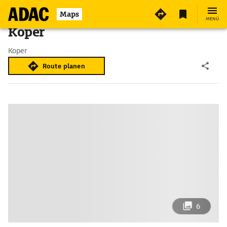
Maps
MENÜ
Koper
Koper
Route planen
6