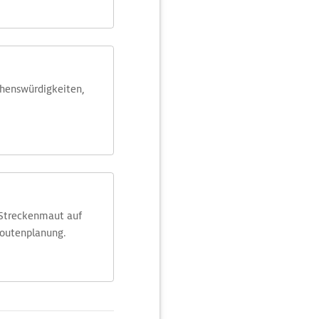
ehens­würdig­keiten,
 Streckenmaut auf
Routenplanung.