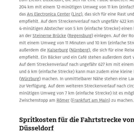
204 km mit einem 12-minütigen Umweg von 11 km (einfach
das
Ars Electronica Center
(
Linz
), das sich für eine Rast u
empfiehlt. Auf dem Streckenverlauf nach ungefähr 422 k
4-minütigen Abstecher von 5 km (einfache Strecke) einen
an der
Steinerne Brücke
(
Regensburg
) einlegen. Auf der R
mit einem Umweg von 11 Minuten und 10 km (einfache Str
außerdem die
Kaiserburg
(
Nürnberg
), die sich für eine Re
empfiehlt. Ein Bäcker und ein Café stehen außerdem dort v
Auf dem Streckenverlauf nach ungefähr 627 km mit eine
und 6 km (einfache Strecke) kann man zudem eine kleine 
(
Würzburg
) machen. In unmittelbarer Nähe stehen eine La
zur Verfügung. Auf dem weiteren Streckenverlauf nach cir
minütigen Umweg von 7 km (einfache Strecke) ist es mögl
Zwischenstopp am
Römer
(
Frankfurt am Main
) zu machen.
Spritkosten für die Fahrtstrecke vo
Düsseldorf