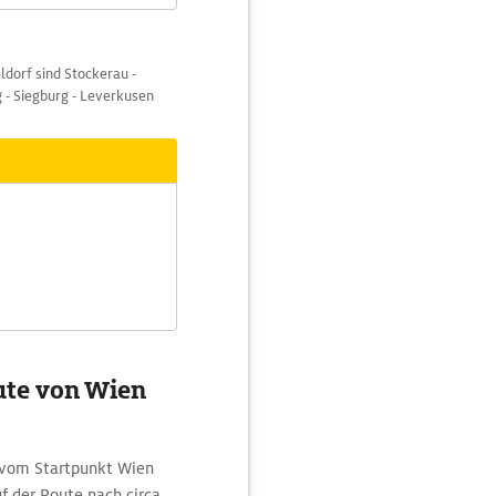
dorf sind Stockerau -
 - Siegburg - Leverkusen
ute von Wien
 vom Startpunkt Wien
uf der Route nach circa