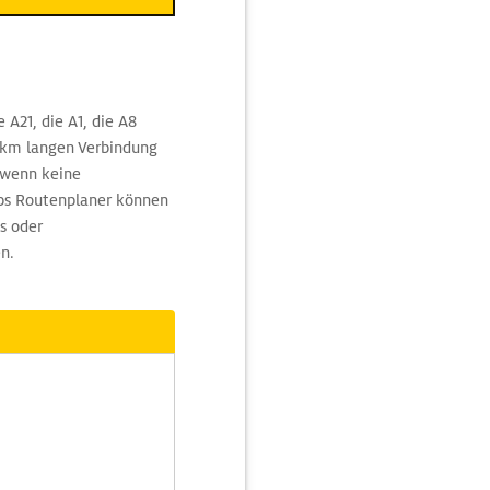
A21, die A1, die A8
3 km langen Verbindung
 wenn keine
ps Routenplaner können
s oder
n.