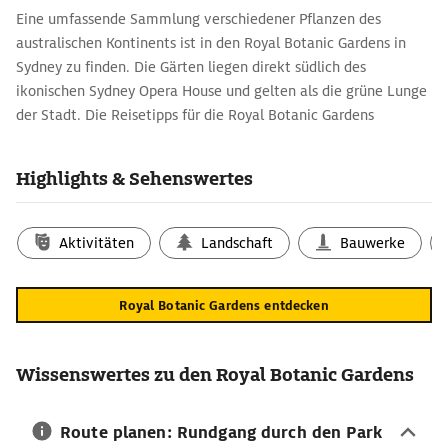
Eine umfassende Sammlung verschiedener Pflanzen des
australischen Kontinents ist in den Royal Botanic Gardens in
Sydney zu finden. Die Gärten liegen direkt südlich des
ikonischen Sydney Opera House und gelten als die grüne Lunge
der Stadt. Die Reisetipps für die Royal Botanic Gardens
beschreiben, welche Highlights es in der weitläufigen
Parkanlage und ihrer Umgebung zu entdecken gibt.
Highlights & Sehenswertes
Reisetipp Royal Botanic Gardens: Flora aus
allen Teilen Australiens
Aktivitäten
Landschaft
Bauwerke
Auch wenn in Sydney kein tropisches Klima herrscht, im
Tropical Center der Royal Botanic Gardens sprießen viele
Pflanzenarten wie Orchideen und Farne, die sonst nur in den
Royal Botanic Gardens entdecken
Regenwäldern im Norden zu finden sind. Auf dem Australian
Rainforest Walk können auf einem Rundweg viele der Pflanzen
betrachtet werden. Der Palmenhain Palm Grove ist Heimat für
Wissenswertes zu den Royal Botanic Gardens
uralte Palmen. Ebenso können Besucherinnen und Besucher
fleischfressende Pflanzen bestaunen, die hier ihr Zuhause
Route planen: Rundgang durch den Park
haben.