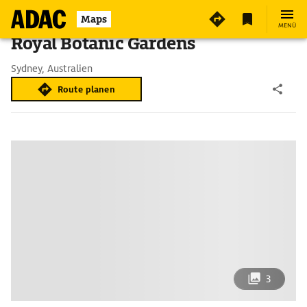
Maps
MENÜ
Royal Botanic Gardens
Sydney, Australien
Route planen
3