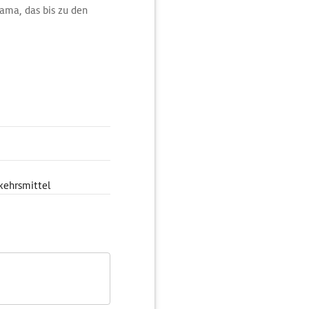
ama, das bis zu den
en. Durch seinen
ydneys 268 m tiefer
kehrsmittel