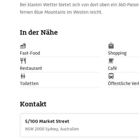
Bei klarem Wetter bietet sich von dort oben ein 360-Panor
fernen Blue Mountains im Westen reicht.
Puren Nervenkitzel garantiert der Skywalk noch weiter ob
gläsernen Boden können Schwindelfreie ungehindert auf S
In der Nähe
gelegene Straßen hinunter blicken.
Fast-Food
Shopping
Restaurant
Café
Toiletten
Öffentliche Ver
Kontakt
5/100 Market Street
NSW 2000 Sydney, Australien