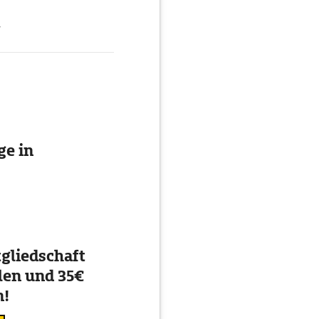
g
e in
gliedschaft
en und 35€
n!