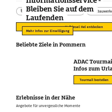
Informationsservice -
Bleiben Sie auf dem
Aktivitäten
Landschaft
Bauwerk
Laufenden
Halbinsel Hel entdecken
Mehr Infos zur Einwilligung
Beliebte Ziele in Pommern
ADAC Tourmail
Infos zum Urla
Tourmail bestellen
Erlebnisse in der Nähe
Angebote für unvergessliche Momente