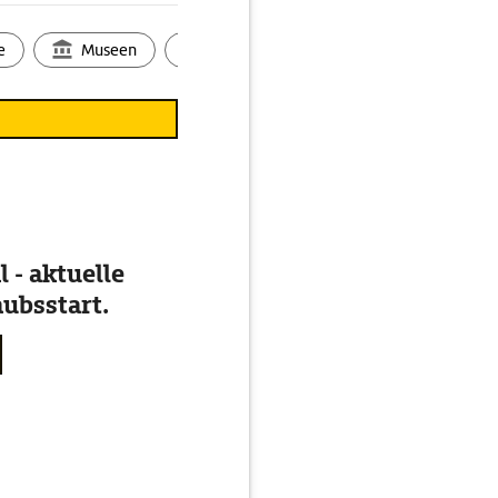
e
Museen
Ortsbild
Touren
Ges
 - aktuelle
ubsstart.