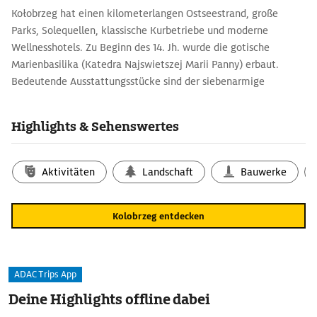
Kołobrzeg hat einen kilometerlangen Ostseestrand, große
Parks, Solequellen, klassische Kurbetriebe und moderne
Wellnesshotels. Zu Beginn des 14. Jh. wurde die gotische
Marienbasilika (Katedra Najswietszej Marii Panny) erbaut.
Bedeutende Ausstattungsstücke sind der siebenarmige
Leuchter
und das bronzene Taufbecken aus dem 14. Jh. und die
Highlights & Sehenswertes
Schlieffenkrone, ein reich geschmückter Kronleuchter (16. Jh.).
Die Pläne für das neogotische Rathaus (Ratusz) von 1832
zeichnete Karl Friedrich Schinkel. Ein mittelalterlicher
Aktivitäten
Landschaft
Bauwerke
Pulverturm und ein Leuchtturm des 17. Jh. sind Wahrzeichen der
Stadt.
Kolobrzeg entdecken
ADAC Trips App
Deine Highlights offline dabei