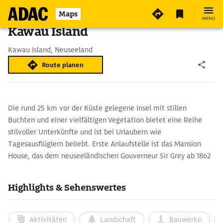
Maps
MENÜ
Kawau Island
Kawau Island, Neuseeland
Route planen
Die rund 25 km vor der Küste ge­legene Insel mit stillen
Buchten und einer vielfältigen Vegetation bietet eine Reihe
stilvoller Unterkünfte und ist bei Urlaubern wie
Tagesausflüglern beliebt. Erste Anlaufstelle ist das Mansion
House, das dem neuseeländischen Gouverneur Sir Grey ab 1862
als Refugium diente. Den Park ließ er mit Pflanzen aus aller
Welt begrünen. Spazierwege führen zu verschwiegenen
Highlights & Sehenswertes
Buchten.
Aktivitäten
Landschaft
Bauwerke