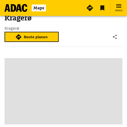
Maps
MENÜ
Kragerø
Kragerø
Route planen