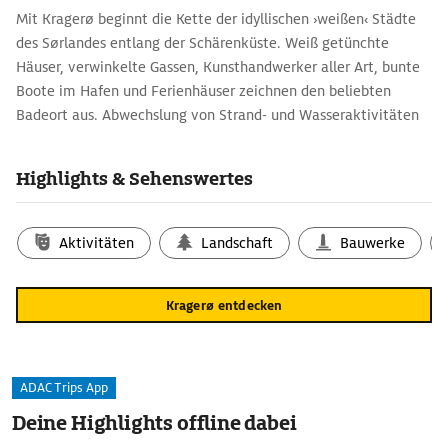
Mit Kragerø beginnt die Kette der idyllischen ›weißen‹ Städte
des Sørlandes entlang der Schären­küste. Weiß getünchte
Häuser, verwinkelte Gassen, Kunsthandwerker aller Art, bunte
Boote im Hafen und Ferienhäuser zeichnen den beliebten
Badeort aus. Abwechslung von Strand- und Wasseraktivitäten
bietet das Berg-Kragerø-Museum. Eine der Dauerausstellungen
des Museums befasst sich mit Edvard Munch, der die Jahre
Highlights & Sehenswertes
1909–16 hier verbrachte.
Aktivitäten
Landschaft
Bauwerke
Kragerø entdecken
ADAC Trips App
Deine Highlights offline dabei