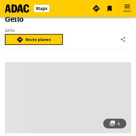
Maps
MENÜ
Geilo
Geilo
Route planen
4