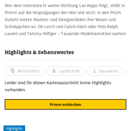
Wer dem Interstate 15 weiter Richtung Las Vegas folgt, stößt in
Primm auf die Vergnügungen des Hier und Jetzt: In den Prizm
Outlets bieten Marken- und Designerläden ihre Waren und
Schnäppchen an. Ob Levi's und Calvin Klein oder Polo Ralph
Lauren und Tommy Hilfiger – Tausende Modeklamotten warten
mitten in der heißen Wüste komplett heruntergekühlt auf ihre
Käufer.
Highlights & Sehenswertes
Aktivitäten
Landschaft
Bauwerke
Leider sind für diesen Kartenausschnitt keine Highlights
vorhanden.
Primm entdecken
Highlights