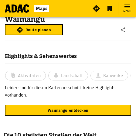
Maps
MENÜ
Waimangu
Route planen
Highlights & Sehenswertes
Aktivitäten
Landschaft
Bauwerke
Leider sind für diesen Kartenausschnitt keine Highlights
vorhanden.
Waimangu entdecken
Die 10 steilsten Straßen der Welt