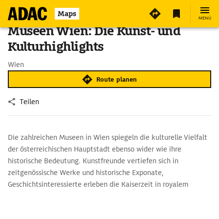
Maps
MENÜ
Museen Wien: Die Kunst- und
Kulturhighlights
Wien
Route planen
Teilen
Die zahlreichen Museen in Wien spiegeln die kulturelle Vielfalt
der österreichischen Hauptstadt ebenso wider wie ihre
historische Bedeutung. Kunstfreunde vertiefen sich in
zeitgenössische Werke und historische Exponate,
Geschichtsinteressierte erleben die Kaiserzeit in royalem
Ambiente. Auch wer mehr über die Stadt und ihre Bezirke
wissen möchte, findet in Wien Museen, deren Besuch sich