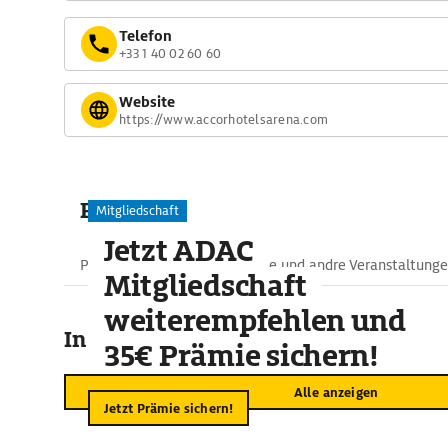
Telefon
+33 1 40 02 60 60
Website
https://www.accorhotelsarena.com
Preise
Mitgliedschaft
Jetzt ADAC
Preise für Eisstadion, Konzerte und andre Veranstaltunge
Mitgliedschaft
weiterempfehlen und
In der Umgebung
35€ Prämie sichern!
Alle anzeigen
Jetzt Prämie sichern!