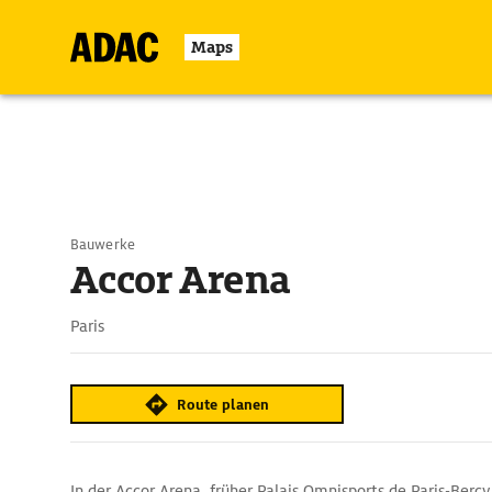
Maps
Bauwerke
Accor Arena
Paris
Route planen
In der Accor Arena, früher Palais Omnisports de Paris-Berc