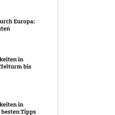
urch Europa:
uten
eiten in
ffelturm bis
eiten in
 besten Tipps