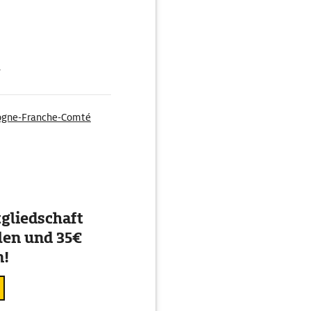
g
ogne-Franche-Comté
gliedschaft
en und 35€
n!