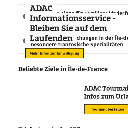
ADAC
Reiseführer-Tipps für Familien: kinder
Informationsservice -
Attraktionen in der Île-de-France
Bleiben Sie auf dem
Laufenden
Kulinarische Versuchungen in der Île-d
besondere französische Spezialitäten
Mehr Infos zur Einwilligung
Beliebte Ziele in Île-de-France
ADAC Tourmail
Infos zum Urla
Tourmail bestellen