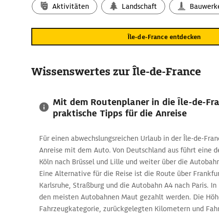
Aktivitäten
Landschaft
Bauwerk
Paris selbst begeistert mit dem Triumphbogen und der Ka
Per Routenplaner der Île-de-France erreichen Gäste die be
Versailles und Fontainebleau rund um Paris. Sie präsentier
Île-de-France entdecken
atemberaubender Architektur. Im
Schloss Versailles
befinde
spannendes Museum. Es gewährt einen Blick auf die könig
Wissenswertes zur Île-de-France
einem Besuch sollten sich Gäste Zeit für einen Spaziergan
Schlossgarten nehmen.
Städtetrip durch Paris: Berühmte
Mit dem Routenplaner in die Île-de-Fr
praktische Tipps für die Anreise
Sehenswürdigkeiten hautnah erleb
Unter den Reisetipps für die Île-de-France findet sich Paris
Für einen abwechslungsreichen Urlaub in der Île-de-Franc
Bekannt als Stadt der Liebe geizt die Metropole keineswe
Anreise mit dem Auto. Von Deutschland aus führt eine 
Ausflugszielen. Urlaubsgäste sollten zum Beispiel eine Ro
Köln nach Brüssel und Lille und weiter über die Autobahn
planen: Das Stadtviertel im Norden lädt mit seinen Bistr
Eine Alternative für die Reise ist die Route über Frankf
Schlendern ein. Auf der Spitze des Hügels wartet die Basil
Karlsruhe, Straßburg und die Autobahn A4 nach Paris. In
ihrer weißen Fassade.
den meisten Autobahnen Maut gezahlt werden. Die Höhe
Fahrzeugkategorie, zurückgelegten Kilometern und Fah