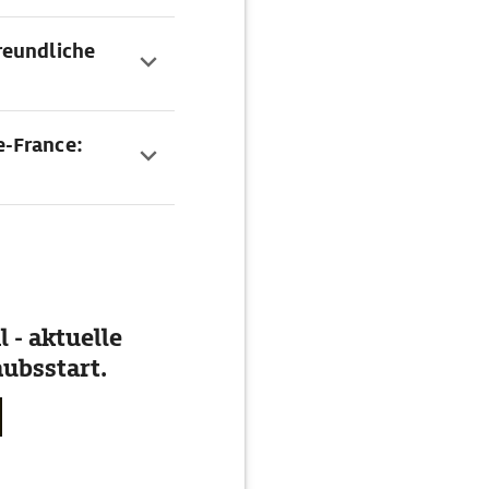
freundliche
e-France:
 - aktuelle
ubsstart.