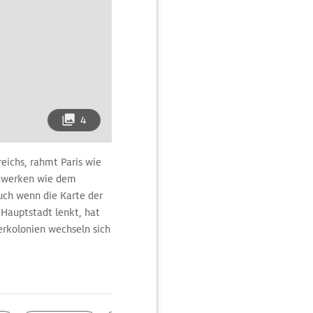
4
eichs, rahmt Paris wie
auwerken wie dem
uch wenn die Karte der
 Hauptstadt lenkt, hat
erkolonien wechseln sich
f einer Reise von Paris
ipps zu