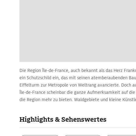
Die Region Île-de-France, auch bekannt als das Herz Frankr
ein Schutzschild ein, das mit seinen atemberaubenden B
Eiffelturm zur Metropole von Weltrang avancierte. Doch a
Île-de-France scheinbar die ganze Aufmerksamkeit auf die
die Region mehr zu bieten. Waldgebiete und kleine Künstl
abseits des städtischen Treibens ab. Je weiter sich Gäste au
entfernen, desto beschaulicher wird die Île-de-France.
Highlights & Sehenswertes
Tour durch die Île-de-France: Reiset
regionalen Highlights