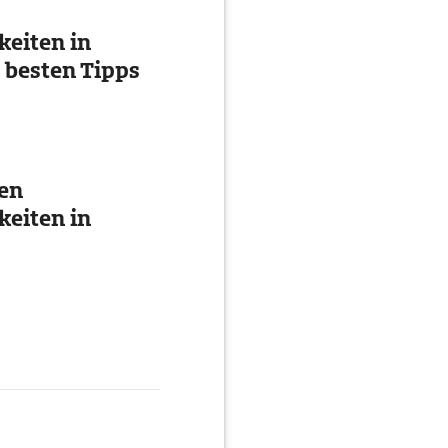
eiten in
 besten Tipps
ten
eiten in