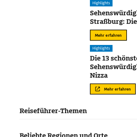
Highlights
Sehenswürdigk
Straßburg: Die
Mehr erfahren
Highlights
Die 13 schöns
Sehenswürdigk
Nizza
Mehr erfahren
Reiseführer-Themen
Beliebte Regionen und Orte