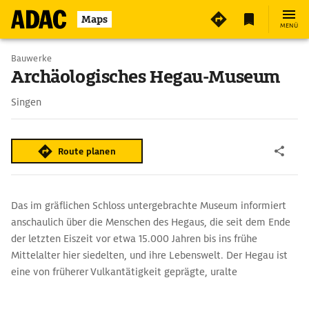
5
Maps
MENÜ
Bauwerke
Archäologisches Hegau-Museum
Singen
Route planen
Das im gräflichen Schloss untergebrachte Museum informiert
anschaulich über die Menschen des Hegaus, die seit dem Ende
der letzten Eiszeit vor etwa 15.000 Jahren bis ins frühe
Mittelalter hier siedelten, und ihre Lebenswelt. Der Hegau ist
eine von früherer Vulkantätigkeit geprägte, uralte
Kulturlandschaft westlich des Bodensees. Mitmach-Stationen
laden Besucher zum aktiven Erleben ein.