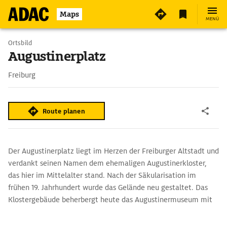
Maps
MENÜ
Ortsbild
Augustinerplatz
Freiburg
Route planen
Der Augustinerplatz liegt im Herzen der Freiburger Altstadt und
verdankt seinen Namen dem ehemaligen Augustinerkloster,
das hier im Mittelalter stand. Nach der Säkularisation im
frühen 19. Jahrhundert wurde das Gelände neu gestaltet. Das
Klostergebäude beherbergt heute das Augustinermuseum mit
bedeutenden Kunst- und Kultursammlungen. Der weitläufige
Platz selbst ist seit den 1970er-Jahren autofrei und hat sich zu