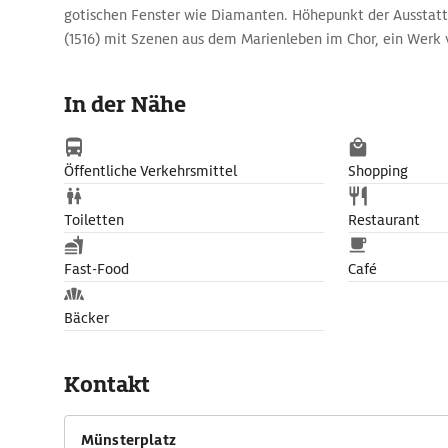
gotischen Fenster wie Diamanten. Höhepunkt der Ausstattu
(1516) mit Szenen aus dem Marienleben im Chor, ein Werk 
Vom Turm schweift der Blick über die Dächer der Altstadt
Schauinsland, dem Kaiserstuhl und zu den Vogesen.
In der Nähe
Öffentliche Verkehrsmittel
Shopping
Toiletten
Restaurant
Fast-Food
Café
Bäcker
Kontakt
Münsterplatz