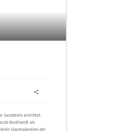
m Sandstein errichtet.
acob Burkhardt als
unkeln Glasmalereien der