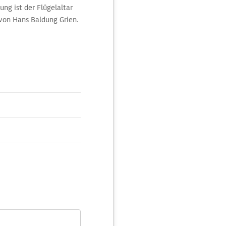
ng ist der Flügelaltar
von Hans Baldung Grien.
, zum 1284 m hohen