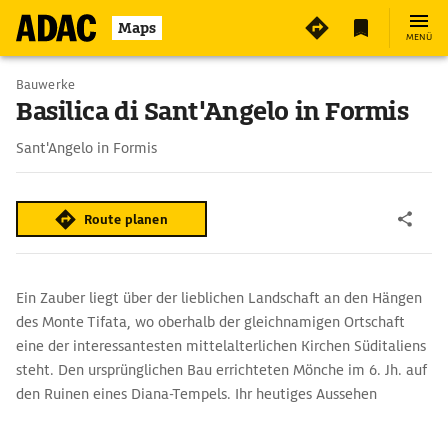
2
Maps
MENÜ
Bauwerke
Basilica di Sant'Angelo in Formis
Sant'Angelo in Formis
Route planen
Ein Zauber liegt über der lieblichen Landschaft an den Hängen
des Monte Tifata, wo oberhalb der gleichnamigen Ortschaft
eine der interessantesten mittelalterlichen Kirchen Süditaliens
steht. Den ursprünglichen Bau errichteten Mönche im 6. Jh. auf
den Ruinen eines Diana-Tempels. Ihr heutiges Aussehen
verdankt die dreischiffige Basilica di Sant’Angelo in Formis dem
Abt Desiderius von Montecassino sowie Baumeistern und