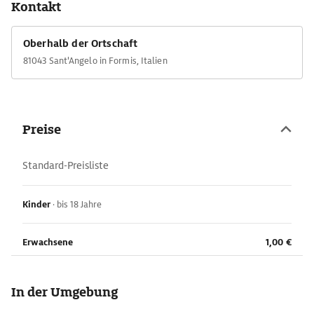
Kontakt
Künstlern des 11. Jh., wobei Teile des Fußbodens, Inschriften,
Säulen und Mosaiken des vorchristlichen Tempels erhalten
Oberhalb der Ortschaft
blieben.
81043 Sant'Angelo in Formis, Italien
Diese heidnischen Baureste fügen sich in perfekter Harmonie
mit den hinreißenden Fresken byzantinischer Maler zu einem
einzigartigen Monument des Glaubens zusammen. Szenen aus
dem Alten und Neuen Testament an den Seitenwänden, ein
Preise
von den Symbolen der vier Evangelisten umgebener Christus
auf dem Thron in der Apsis und eine Darstellung des jüngsten
Gerichts an der Westwand beim Ausgang - dieser Bilderbogen
Standard-Preisliste
ist sicherlich der bedeutendste Freskenzyklus Italiens aus dem
11. Jh.
Kinder
·
bis 18 Jahre
Erwachsene
1,00 €
In der Umgebung