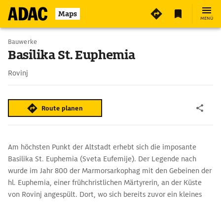
Maps
MENÜ
Bauwerke
Basilika St. Euphemia
Rovinj
Route planen
Am höchsten Punkt der Altstadt erhebt sich die imposante
Basilika St. Euphemia (Sveta Eufemije). Der Legende nach
wurde im Jahr 800 der Marmorsarkophag mit den Gebeinen der
hl. Euphemia, einer frühchristlichen Märtyrerin, an der Küste
von Rovinj angespült. Dort, wo sich bereits zuvor ein kleines
Kirchlein befunden hatte, entstand nun ein größerer, der neuen
Stadtpatronin geweihte Sakralbau. Die heutige Kirche stammt