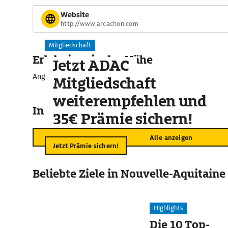
Website
http://www.arcachon.com
Mitgliedschaft
Erlebnisse in der Nähe
Jetzt ADAC
Angebote für unvergessliche Momente
Mitgliedschaft
weiterempfehlen und
In der Umgebung
35€ Prämie sichern!
Alle anzeigen
Jetzt Prämie sichern!
Beliebte Ziele in Nouvelle-Aquitaine
Highlights
Die 10 Top-