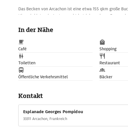
Das Becken von Arcachon ist eine etwa 155 qkm große Buch
Hier wird intensiv Austernzucht betrieben, deren Erzeugnis
der umliegenden Ferienorte angeboten werden.
In der Nähe
Café
Shopping
Toiletten
Restaurant
Öffentliche Verkehrsmittel
Bäcker
Kontakt
Esplanade Georges Pompidou
33311 Arcachon, Frankreich