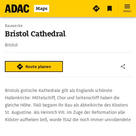
6
Maps
MENÜ
Bauwerke
Bristol Cathedral
Bristol
Route planen
Bristols gotische Kathedrale gilt als Englands schönste
Hallenkirche: Mittelschiff, Chor und Seitenschiff haben die
gleiche Höhe. 1140 begann ihr Bau als Abteikirche des Klosters
St. Augustine. Als Heinrich VIII. im Zuge der Reformation alle
Klöster aufheben ließ, wurde 1542 die noch immer unvollendete
Kirche zur Kathedrale erhoben. Ab 1868 fügte der Architekt G.
E. Street das Langhaus an, wobei er den gotischen Chor als