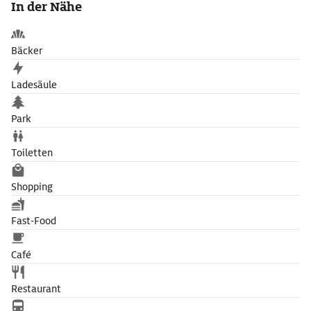
In der Nähe
Vorbild nahm. Das Kircheninnere beeindruckt mit mächtigen
Bündelpfeilern, eleganten Kreuzgratgewölben und Skulpturen,
erlesenen Baudekorationen und Glasmalereien.
Bäcker
Ladesäule
Park
Toiletten
Shopping
Fast-Food
Café
Restaurant