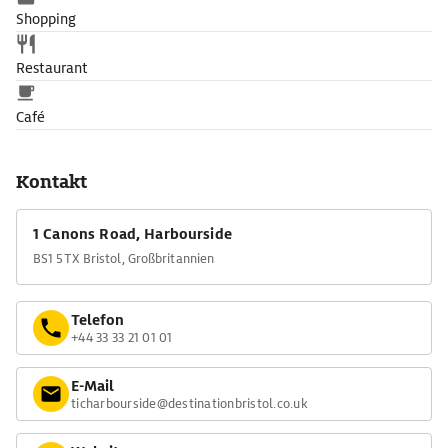
Shopping
Restaurant
Café
Kontakt
1 Canons Road, Harbourside
BS1 5TX Bristol, Großbritannien
Telefon
+44 33 33 21 01 01
E-Mail
ticharbourside@destinationbristol.co.uk