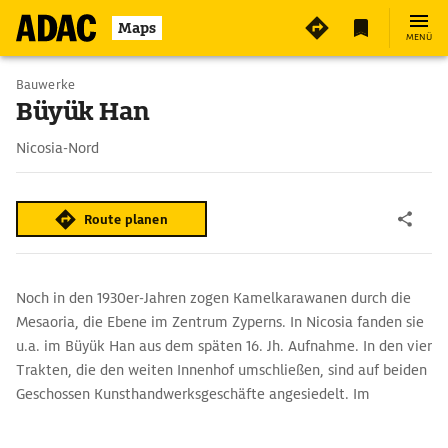
Maps
MENÜ
Bauwerke
Büyük Han
Nicosia-Nord
Route planen
Noch in den 1930er-Jahren zogen Kamelkarawanen durch die
Mesaoria, die Ebene im Zentrum Zyperns. In Nicosia fanden sie
u.a. im Büyük Han aus dem späten 16. Jh. Aufnahme. In den vier
Trakten, die den weiten Innenhof umschließen, sind auf beiden
Geschossen Kunsthandwerksgeschäfte angesiedelt. Im
Restaurant in der Südostecke kann man morgens zusehen, wie
der Teig für zyprische Ravioli ausgerollt und gefüllt wird.