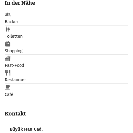
In der Nähe
Abends ist manchmal zyprische Live-Musik zu hören.
Bäcker
Toiletten
Shopping
Fast-Food
Restaurant
Café
Kontakt
Büyük Han Cad.