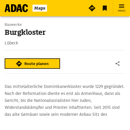
2
Maps
MENÜ
Bauwerke
Burgkloster
Lübeck
Route planen
Das mittelalterliche Dominikanerkloster wurde 1229 gegründet.
Nach der Reformation diente es erst als Armenhaus, dann als
Gericht, bis die Nationalsozialisten hier Juden,
Widerstandskämpfer und Priester inhaftierten. Seit 2015 sind
das alte Gemäuer sowie sein moderner Anbau Sitz des
Europäischen Hansemuseums, das mit modernster
Ausstellungstechnik die Welt der Hanse auferstehen lässt.