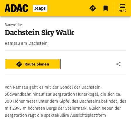
4
Maps
MENÜ
Bauwerke
Dachstein Sky Walk
Ramsau am Dachstein
Route planen
Von Ramsau geht es mit der Gondel der Dachstein-
Südwandbahn hinauf zur Bergstation Hunerkogel, die sich ca.
300 Höhenmeter unter dem Gipfel des Dachsteins befindet, des
mit 2995 m höchsten Bergs der Steiermark. Gleich neben der
Bergstation ragt die spektakuläre Aussichtsplattform
›Dachstein Sky Walk‹ über eine steil abfallende Felswand.
Nervenkitzel und großartige Ausblicke über die Gipfel