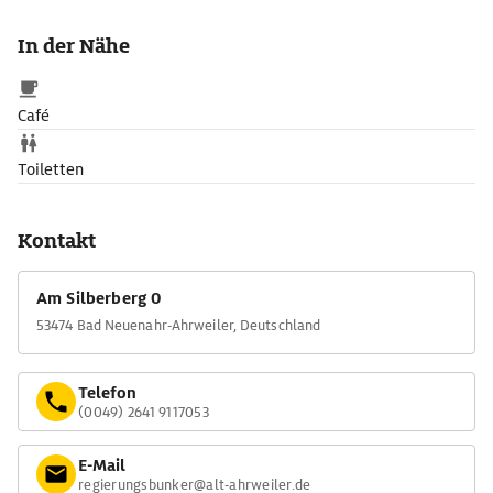
Bundespräsidialamt sowie Sitzungssäle für Bundestag und
Bundesrat. Seit 2008 ist ein Teilstück des ehemaligen
In der Nähe
Regierungsbunkers zugänglich und als Dokumentationsstätte
eingerichtet.
Café
Toiletten
Kontakt
Am Silberberg 0
53474 Bad Neuenahr-Ahrweiler, Deutschland
Telefon
(0049) 2641 9117053
E-Mail
regierungsbunker@alt-ahrweiler.de