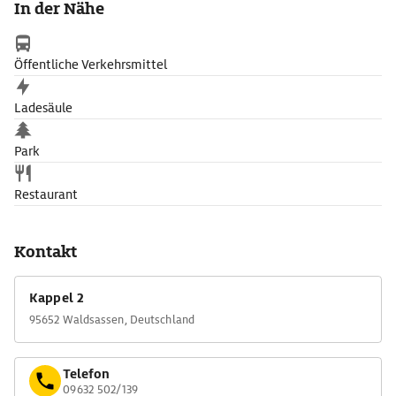
In der Nähe
halbrunde Nischen, drei mal drei Altäre und drei Säulen in den
Ecken.
Öffentliche Verkehrsmittel
Ladesäule
Park
Restaurant
Kontakt
Kappel 2
95652 Waldsassen, Deutschland
Telefon
09632 502/139