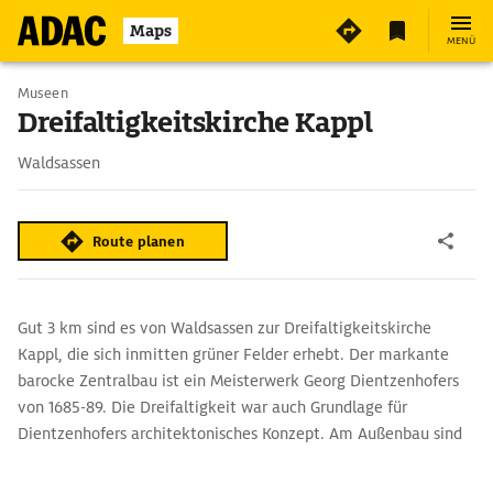
3
Maps
MENÜ
Museen
Dreifaltigkeitskirche Kappl
Waldsassen
Route planen
Gut 3 km sind es von Waldsassen zur Dreifaltigkeitskirche
Kappl, die sich inmitten grüner Felder erhebt. Der markante
barocke Zentralbau ist ein Meisterwerk Georg Dientzenhofers
von 1685-89. Die Dreifaltigkeit war auch Grundlage für
Dientzenhofers architektonisches Konzept. Am Außenbau sind
es drei Türme, drei Dachreiter mit Zwiebelhauben. Im Innern,
das mit reichem Barockdekor geschmückt ist, gibt es drei