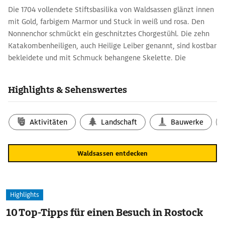
Die 1704 vollendete Stiftsbasilika von Waldsassen glänzt innen
mit Gold, farbigem Marmor und Stuck in weiß und rosa. Den
Nonnenchor schmückt ein geschnitztes Chorgestühl. Die zehn
Katakombenheiligen, auch Heilige Leiber genannt, sind kostbar
bekleidete und mit Schmuck behangene Skelette. Die
Ganzkörperreliquien frühchristlicher Märtyrer wurden im 17./18.
Jh. aus den Katakomben Roms hierher gebracht. In der 1726
Highlights & Sehenswertes
vollendeten Stiftsbibliothek des Zisterzienserinnenklosters
stützen zehn lebensgroße Atlanten des Holzschnitzers Karl Stilp
die Empore. Sie personifizieren Aspekte des Hochmuts wie
Aktivitäten
Landschaft
Bauwerke
Dummheit, Spottlust, Heuchelei und Ignoranz.
Waldsassen entdecken
Highlights
10 Top-Tipps für einen Besuch in Rostock